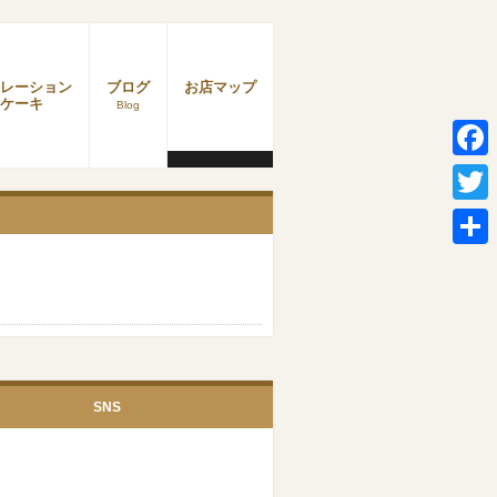
レーション
ブログ
お店マップ
ケーキ
Blog
Faceb
Twitter
共
有
SNS
Facebook