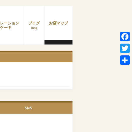
レーション
ブログ
お店マップ
ケーキ
Blog
Faceb
Twitter
共
有
SNS
Facebook