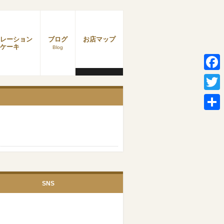
レーション
ブログ
お店マップ
ケーキ
Blog
Faceb
Twitter
共
有
SNS
Facebook