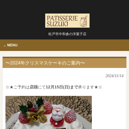
松戸市中和倉の洋菓子店
MENU
〜2024年クリスマスケーキのご案内〜
2024/11/14
☆★ご予約は
店頭
にて
12月15日(日)まで
承ります★☆