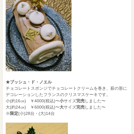
★
ブッシュ・ド・ノエル
チョコレートスポンジでチョコレートクリームを巻き、薪の形に
デコレーションしたフランスのクリスマスケーキです。
小(約16㎝) ￥4000(税込)〜
小
サイズ
完売
しました〜
大(約24㎝) ￥6000(税込)〜
大
サイズ
完売
しました〜
※
限定
(小)28台・(大)14台