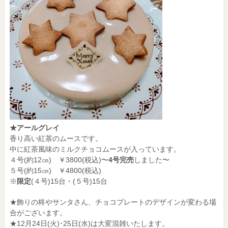
★アールグレイ
香り高い紅茶のムースです。
中に紅茶風味のミルクチョコムースが入っています。
４号(約12㎝) ￥3800(税込)〜
4号完売
しました〜
５号(約15㎝) ￥4800(税込)
※
限定
(４号)15台・(５号)15台
★飾りの柊やサンタさん、チョコプレートのデザインが変わる場
合がございます。
★12月24日(火)･25日(水)は大変混雑いたします。