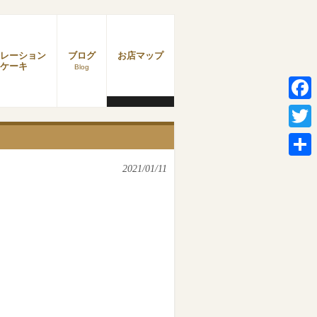
レーション
ブログ
お店マップ
ケーキ
Blog
Faceb
Twitter
共
2021/01/11
有