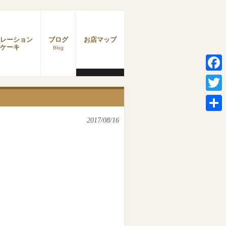
レーション
ブログ
お店マップ
ケーキ
Blog
Faceb
Twitter
共
2017/08/16
有