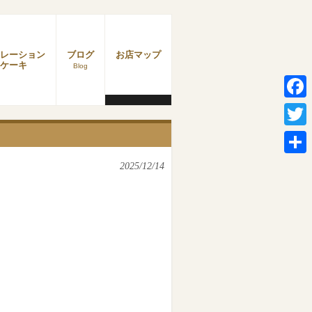
レーション
ブログ
お店マップ
ケーキ
Blog
Faceb
Twitter
共
2025/12/14
有